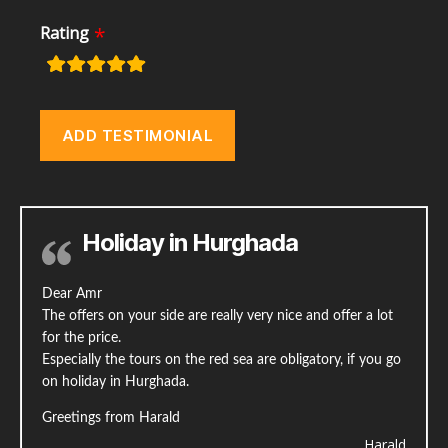
Rating
r
a
t
i
n
g
f
i
Holiday in Hurghada
e
l
d
Dear Amr
s
The offers on your side are really very nice and offer a lot
for the price.
Especially the tours on the red sea are obligatory, if you go
on holiday in Hurghada.
Greetings from Harald
Harald