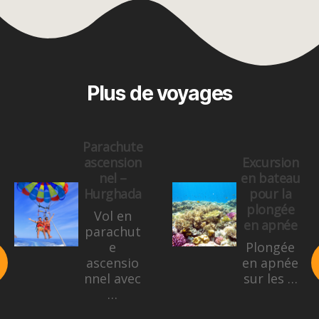
Plus de voyages
Parachute
ascension
Excursion
nel –
en bateau
Hurghada
pour la
plongée
Vol en
en apnée
parachut
e
Plongée
ascensio
en apnée
nnel avec
sur les …
…