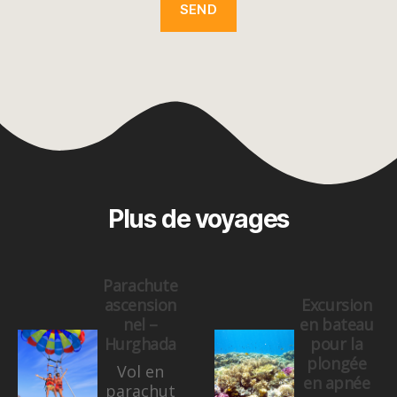
Plus de voyages
Parachute
ascension
Excursion
nel –
en bateau
Hurghada
pour la
plongée
Vol en
en apnée
parachut