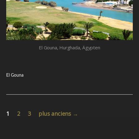
El Gouna, Hurghada, Ägypten
El Gouna
Pagination
1
2
3
plus anciens
→
des
publications