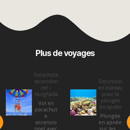
Plus de voyages
Parachute
ascension
Excursion
nel –
en bateau
Hurghada
pour la
plongée
Vol en
en apnée
parachut
e
Plongée
ascensio
en apnée
nnel avec
sur les …