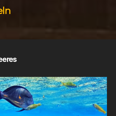
eln
eeres