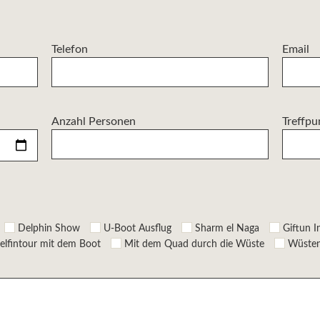
Telefon
Email
Anzahl Personen
Treffpu
Delphin Show
U-Boot Ausflug
Sharm el Naga
Giftun I
elfintour mit dem Boot
Mit dem Quad durch die Wüste
Wüsten