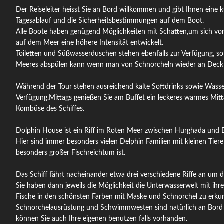
Der Reiseleiter heisst Sie an Bord willkommen und gibt Ihnen eine 
Tagesablauf und die Sicherheitsbestimmungen auf dem Boot.
Alle Boote haben genügend Möglichkeiten mit Schatten,um sich vo
auf dem Meer eine höhere Intensität entwickelt.
Toiletten und Süßwasserduschen stehen ebenfalls zur Verfügung, s
Meeres abspülen kann wenn man von Schnorcheln wieder an Dec
Während der Tour stehen ausreichend kalte Softdrinks sowie Wasser,
Verfügung.Mittags genießen Sie am Buffet ein leckeres warmes Mittag
Kombüse des Schiffes.
Dolphin House ist ein Riff im Roten Meer zwischen Hurghada und E
Hier sind immer besonders vielen Delphin Familien mit kleinen Tiere
besonders großer Fischreichtum ist.
Das Schiff fährt nacheinander etwa drei verschiedene Riffe an um d
Sie haben dann jeweils die Möglichkeit die Unterwasserwelt mit ihr
Fische in den schönsten Farben mit Maske und Schnorchel zu erku
Schnorchelausrüstung und Schwimmwesten sind natürlich an Bord v
können Sie auch Ihre eigenen benutzen falls vorhanden.