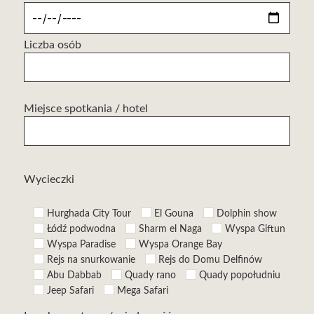
Liczba osób
Miejsce spotkania / hotel
Wycieczki
Hurghada City Tour
El Gouna
Dolphin show
Łódź podwodna
Sharm el Naga
Wyspa Giftun
Wyspa Paradise
Wyspa Orange Bay
Rejs na snurkowanie
Rejs do Domu Delfinów
Abu Dabbab
Quady rano
Quady popołudniu
Jeep Safari
Mega Safari