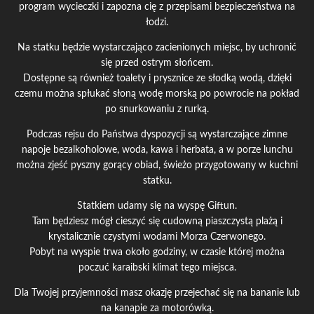
program wycieczki i zapozna cię z przepisami bezpieczeństwa na
łodzi.
Na statku będzie wystarczająco zacienionych miejsc, by uchronić
się przed ostrym słońcem.
Dostępne są również toalety i prysznice ze słodką wodą, dzięki
czemu można spłukać słoną wodę morską po powrocie na pokład
po snurkowaniu z rurką.
Podczas rejsu do Państwa dyspozycji są wystarczające zimne
napoje bezalkoholowe, woda, kawa i herbata, a w porze lunchu
można zjeść pyszny gorący obiad, świeżo przygotowany w kuchni
statku.
Statkiem udamy się na wyspę Giftun.
Tam będziesz mógł cieszyć się cudowną piaszczystą plażą i
krystalicznie czystymi wodami Morza Czerwonego.
Pobyt na wyspie trwa około godziny, w czasie której można
poczuć karaibski klimat tego miejsca.
Dla Twojej przyjemności masz okazję przejechać się na bananie lub
na kanapie za motorówką.