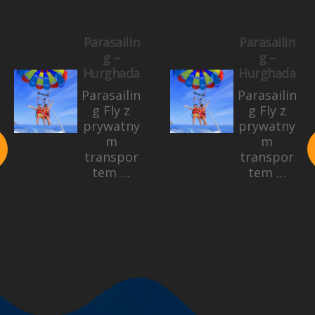
Parasailin
Parasailin
g –
g –
Hurghada
Hurghada
Parasailin
Parasailin
g Fly z
g Fly z
prywatny
prywatny
m
m
transpor
transpor
tem …
tem …